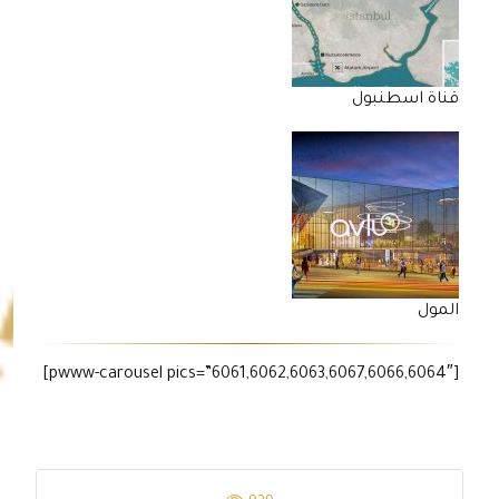
قناة اسطنبول
المول
[pwww-carousel pics=”6061,6062,6063,6067,6066,6064″]