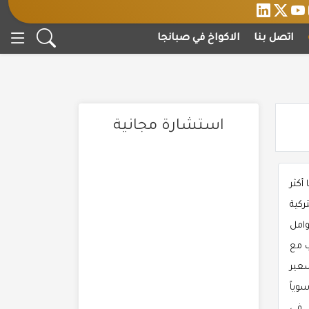
اتصل بنا
الاكواخ في صبانجا
استشارة مجانية
ا أكثر
ركية
وامل
ب مع
سعير
وياً
 في