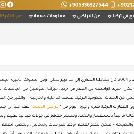
+905336327544
+9021
ع في تركيا
عن الاراضي
معلومات مهمة
عن الشركة
” من قلب تركيا، ففي عام 2004 كان نشاطنا العقاري إلى حد كبير محلي، وفي السنوات الأخيرة اتجهن
مكان. خبرتنا الواسعة في العقار في تركيا، خبرائنا المؤهلين في الجامعات الت
ي من الجهات الحكومية التركية، علاقتنا الداخلية والخارجية … والكثير من الع
العقارات التركية بفترة وجيزة. اليوم في “
الأراضي الذهبية
” نقف جنباً إلى جن
 غالبا ما تبدأ بالاستفسار والبحث، ونستمر معهم في جولات ميدانية لتقييم وت
والنصيحة – فنحن نتكلم لغتكم -وفقاً للدراسات والتحاليل، ونمضي معهم س
رية،التطويرية والإدارية بين أيديهم لنصل لهدفهم المنشود أياً كان.