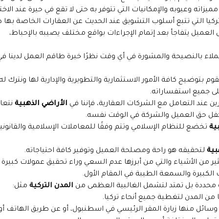
زاته وعيوبه والإمكانيات التي تتوفر به حتى لا تقع في حيرة عند الاختي
كيا التي تتبع أسلوب التشويق عند الحديث عن العقارات الخاصة بها د
لعميل يتفاجأ بعد إتمام الإجراءات بواقع مختلف يصيبه بالإحباط،
لاء بالنصيحة والمشورة في أي وقت نظرًا خبرة طاقم العمل لدينا في
وم بتوضيح كافة الأمور الاستثمارية والتطويرية والإدارية لها ونترك له
على جميع استفساراته.
رين عند التعامل مع الشركات العقارية، فإننا في
الأراضي الذهبية
نتعا
فل حق العميل والشركة في الوقت نفسه.
ية
تخضع للنظام الإسلامي وتتم وفقًا للمعاملات الإسلامية والقانوني
بية
لتحقيقه هو راحة ومصلحة العميل وتوفير كافة احتياجاته.
ر من الأشياء والتي من أبرزها عدم السعي وراء تحقيق عمولات كبيرة
الكبيرة والسمعة الطيبة في المقام الأول.
 محددة بل تمتد لتشمل الغالبية العظمى من
المدن التركية
مثل:
 من المدن لتغطية جميع أنحاء تركيا.
ائل منها زيارة المقر الرئيسي في اسطنبول، أو عن طريق الهاتف أو