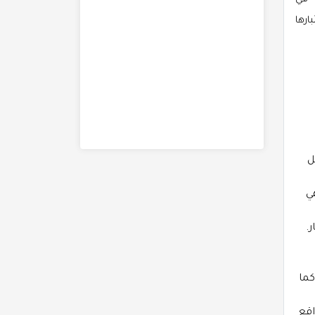
ارها
ل
فهي
ر.
كما
اقع