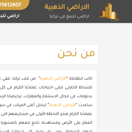
خطى
25612607
الاراضي الذهبية
لى
اراضي للبي
اراضي للبيع في تركيا
لمحتوى
من نحن
كانت انطلاقة “
الأراضي الذهبية
للنشاط الخارجي لنلبي احتياجات عملائنا الكرام في كل 
بدبلومات في مجال الاستثمار والعقارات، ترخيصانا الرسم
ساعدت “
الأراضي الذهبية
” ليحتل أعلى المراتب في سوق 
عملائنا الكرام منذو اللحظة الأولى في مشاريعهم التي
العقار على الأرض ومشاهدته. نتابع معهم بالمشورة 
لإنهاء الصفقة، ومن ثم نضع كل خدماتنا الاستثما