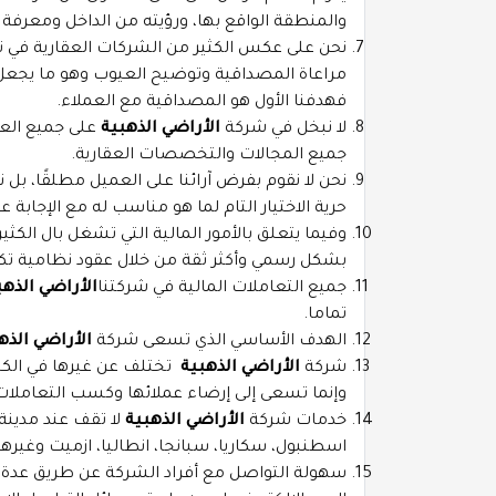
والمنطقة الواقع بها، ورؤيته من الداخل ومعرفة ممي
نحن على عكس الكثير من الشركات العقارية في تر
مراعاة المصداقية وتوضيح العيوب وهو ما يجعل ا
فهدفنا الأول هو المصداقية مع العملاء.
لا نبخل في شركة
الأراضي الذهبية
على جميع العم
جميع المجالات والتخصصات العقارية.
نحن لا نقوم بفرض آرائنا على العميل مطلقًا، بل نق
حرية الاختيار التام لما هو مناسب له مع الإجابة 
وفيما يتعلق بالأمور المالية التي تشغل بال الكثي
بشكل رسمي وأكثر ثقة من خلال عقود نظامية تك
جميع التعاملات المالية في شركتنا
الأراضي الذهب
تماما.
الهدف الأساسي الذي تسعى شركة
الأراضي الذه
شركة
الأراضي الذهبية
تختلف عن غيرها في الكثي
وإنما تسعى إلى إرضاء عملائها وكسب التعاملات 
خدمات شركة
الأراضي الذهبية
لا تقف عند مدينة
اسطنبول، سكاريا، سبانجا، انطاليا، ازميت وغيرها
سهولة التواصل مع أفراد الشركة عن طريق عدة وس