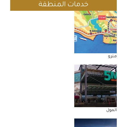
خدمات المنطقة
مترو
المول