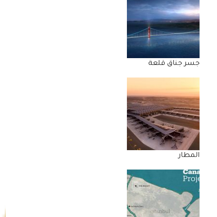
جسر جناق قلعة
المطار