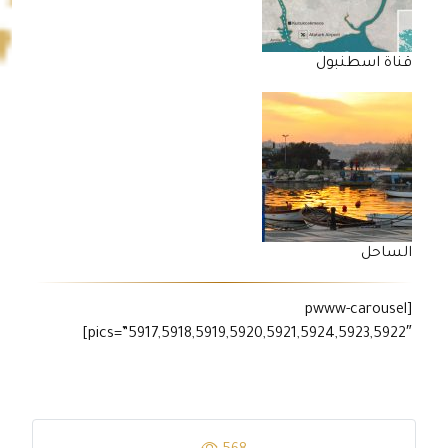
قناة اسطنبول
الساحل
[pwww-carousel
pics=”5917,5918,5919,5920,5921,5924,5923,5922″]