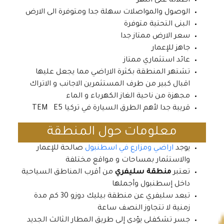
اطلالة على النهر
الوصول والمواصلات سهلة جدا ومتوفرة الى الارض
البنى التحتية متوفرة
سعر الارض ممتاز جدا
جاهز للإعمار
عائد استثماري ممتاز
تشتهر المنطقة بكثرة الاراضي مما يجعل عليها
اقبال كبير من طرف المستثمرين الاجانب و الاتراك
مجهزة من ناحية الغاز الكهرباء و الماء
قريبة جدا لأهم الطرق السيارة في تركيا TEM E5
معلومات حول المنطقة
يوجد
اراضي ومزارع في اسطنبول
صالحة للإعمار
والاستثمار بمساحات و مواقع مختلفة
تعتبر
منطقة سليفري
من أقرب المناطق السياحية
داخل إسطنبول وأجملها
تبعد سليفري عن منطقة بيليك دوزو 30 كم مدة
زمنية لا تتجاوز النصف ساعة
جسر تشكفلي يؤدي إلى طريق المطار الثالث الجديد