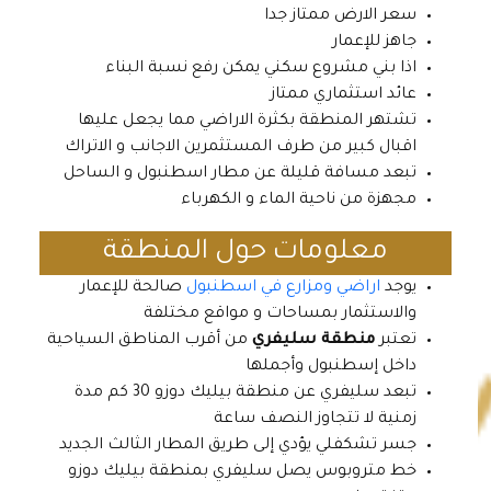
سعر الارض ممتاز جدا
جاهز للإعمار
اذا بني مشروع سكني يمكن رفع نسبة البناء
عائد استثماري ممتاز
تشتهر المنطقة بكثرة الاراضي مما يجعل عليها
اقبال كبير من طرف المستثمرين الاجانب و الاتراك
تبعد مسافة قليلة عن مطار اسطنبول و الساحل
مجهزة من ناحية الماء و الكهرباء
معلومات حول المنطقة
يوجد
اراضي ومزارع في اسطنبول
صالحة للإعمار
والاستثمار بمساحات و مواقع مختلفة
تعتبر
منطقة سليفري
من أقرب المناطق السياحية
داخل إسطنبول وأجملها
تبعد سليفري عن منطقة بيليك دوزو 30 كم مدة
زمنية لا تتجاوز النصف ساعة
جسر تشكفلي يؤدي إلى طريق المطار الثالث الجديد
خط متروبوس يصل سليفري بمنطقة بيليك دوزو