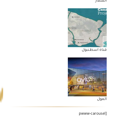
المطار
قناة اسطنبول
المول
[pwww-carousel