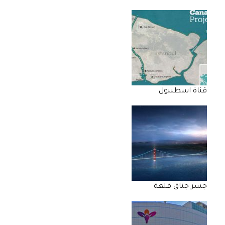
قناة اسطنبول
جسر جناق قلعة