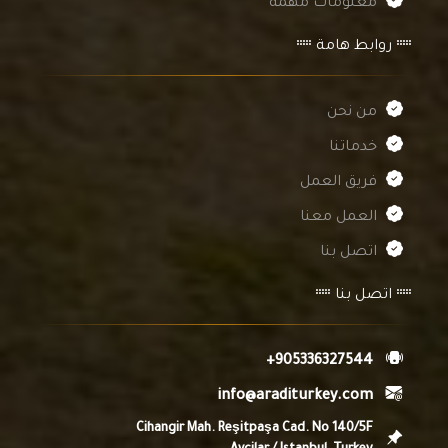
معلومات مهمة
روابط هامة
من نحن
خدماتنا
فريق العمل
العمل معنا
اتصل بنا
اتصل بنا
+905336327544
info@araditurkey.com
Cihangir Mah. Reşitpaşa Cad. No 140/5F