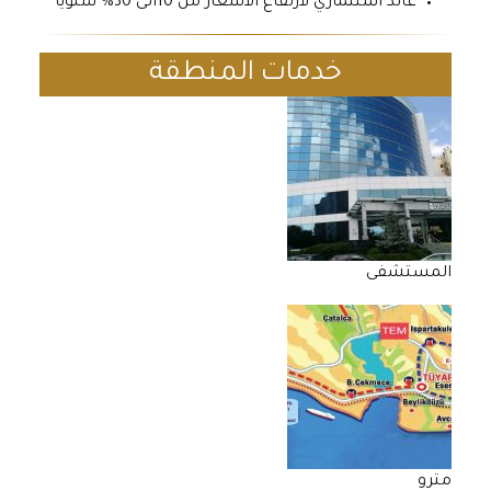
عائد استثماري لارتفاع الاسعار من 10الى 30% سنويا
خدمات المنطقة
المستشفى
مترو