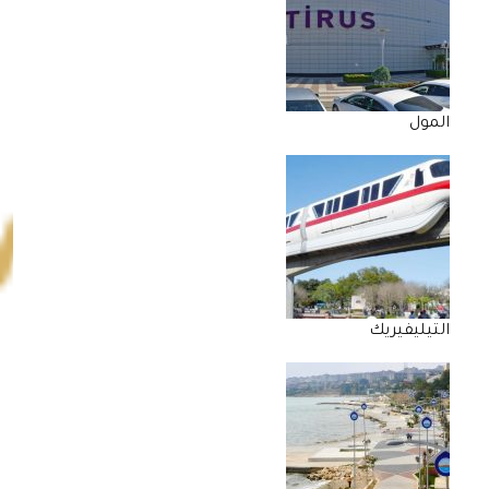
المول
التيليفيريك