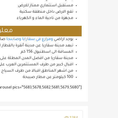
مستقبل استثماري ممتاز للارض
تقع الارض داخل منطقة سكنية
مجهزة من ناحية الماء و الكهرباء
معلو
يوجد اراضي
ومزارع في سقارايا وصابنجا
صال
تبعد مدينة سقاريا عن مدينة أنقرة بالقط
المسافة الى اسطنبول 156 كم
مدينة سقاريا من افضل المدن المطلة على 
اقبال كبير من طرف المستثمرين العرب عل
من اشهر المناطق اقبالا من طرف السياح ال
100 كيلومتر عن مطار صبيحة
[pwww-carousel pics=”5683,5678,5682,5681,5679,5680″]