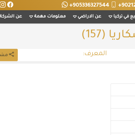
+905336327544
+9021
ع في تركيا
عن الاراضي
معلومات مهمة
عن الشركة
ا (157)
المعرف:
مشاركة