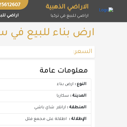
خطى
25612607
الاراضي الذهبية
لى
اراضي للبي
اراضي للبيع في تركيا
لمحتوى
ارض بناء للبيع في سكاري
السعر:
معلومات عامة
النوع :
ارض بناء
المدينة :
سكاريا
المنطقة :
ارانلار شاي باشي
الإطلالة :
اطلالة على مجمع فلل