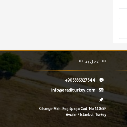
اتصل بنا
+905336327544
info@araditurkey.com
Cihangir Mah. Reşitpaşa Cad. No 140/5F
Avcilar / Istanbul, Turkey