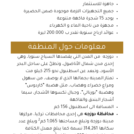
جاهزة للاستثمار
جميع التجهيزات الازمة موجودة ضمن الحضيرة
يوجد 15 شجرة فاكهة متنوعة
مجهزة من ناحية الماء و الكهرباء
عوائد ارباح سنوية تقدر ب 200.000 ليرة
معلومات حول المنطقة
دوزجه من المدن التي يقصدها السياح سنويا، وهي
إحدى مدن شمال الأناضول، وتطلّ على ساحل البحر
الأسود، وتبعد عن اسطنبول نحو 215 كيلو مت
تمتاز المدينة بجمالها الذي لا يوصف، من سهول
ومراع خضراء وهضاب، مثل هضبة “كاردوس”
وهضبة “بورنالي”، وجبال تكسوها الأشجار، سيما
أشجار البندق والفاكهة
المسافة الى اسطنبول 156 كم
محافظة دوزجه
هي إحدى محافظات تركيا، مركزها
2
مدينة دوزجة وتبلغ مساحتها 1,065 كم
ويبلغ عدد
سكانها 314,261 نسمة كما يبلغ معدل الكثافة