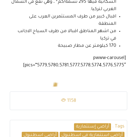
2
السكانية فيها 295 نسمة/كم
، وهي تقع في الشمال
الغربي لتركيا.
اقبال كبير من طرف المستثمرين العرب على
المنطقة
من اشهر المناطق اقبالا من طرف السياح الاجانب
في تركيا
170 كيلومتر عن مطار صبيحة
[pwww-carousel
pics=”5779,5780,5781,5777,5778,5774,5776,5775″]
1158
Tags :
أراضي إستثمارية
أراضي استثمارية في اسطنبول
أراضي اسطنبول