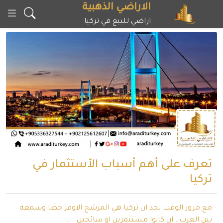
خطى
الاراضي الذهبية
لى
اراضي للبيع في تركيا
لمحتوى
تعرف على أهم أسباب الأستثمار في
تركيا
مع مرور الوقت نجد ان تركيا هي المرشح الاوفر حظا وسمعة
بين العرب . ان كانوا مستثمرين او سائحين . …