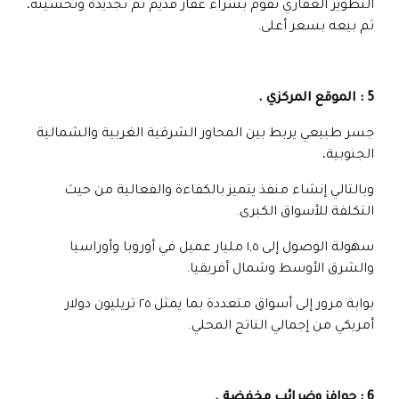
التطوير العقاري تقوم بشراء عقار قديم ثم تجديده وتحسينه،
ثم بيعه بسعر أعلى.
5 : الموقع المركزي .
جسر طبيعي يربط بين المحاور الشرقية الغربية والشمالية
الجنوبية،
وبالتالي إنشاء منفذ يتميز بالكفاءة والفعالية من حيث
التكلفة للأسواق الكبرى.
سهولة الوصول إلى ١,٥ مليار عميل في أوروبا وأوراسيا
والشرق الأوسط وشمال أفريقيا.
بوابة مرور إلى أسواق متعددة بما يمثل ٢٥ تريليون دولار
أمريكي من إجمالي الناتج المحلي.
6 : حوافز وضرائب مخفضة .