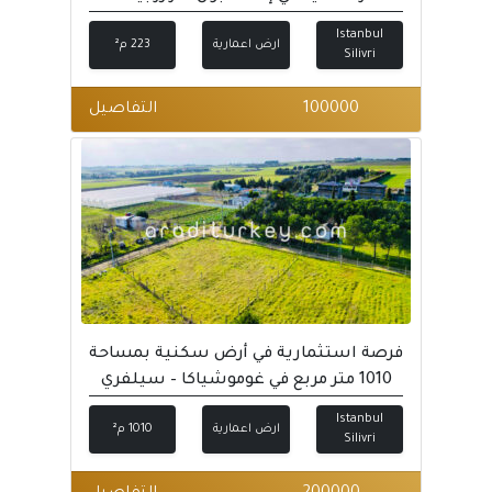
Istanbul
ارض اعمارية
223 م²
Silivri
100000
التفاصيل
فرصة استثمارية في أرض سكنية بمساحة
1010 متر مربع في غوموشياكا – سيلفري
Istanbul
ارض اعمارية
1010 م²
Silivri