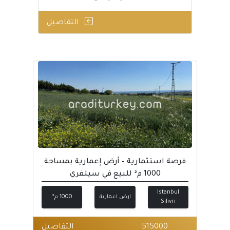
التفاصيل
فرصة استثمارية – أرض إعمارية بمساحة
1000 م² للبيع في سيلفري
Istanbul
ارض اعمارية
1000 م²
Silivri
515000
التفاصيل