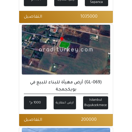
Sapanca
1035000
التفاصيل
(GL-069) أرض مهيأة للبناء للبيع في
بويكجمجة
Istanbul
ارض اعمارية
1000 م²
Buyukcekmece
200000
التفاصيل