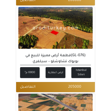
200000
التفاصيل
(GL-076)قطعة أرض مميزة للبيع في
بويوك تشاوشلو – سيلفري
Istanbul
ارض اعمارية
6800 م²
Silivri
205000
التفاصيل