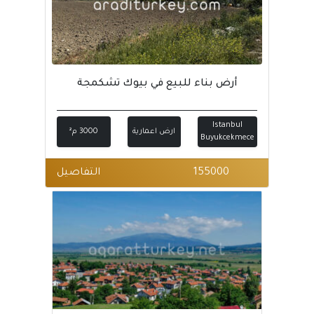
أرض بناء للبيع في بيوك تشكمجة
Istanbul
ارض اعمارية
3000 م²
Buyukcekmece
155000
التفاصيل