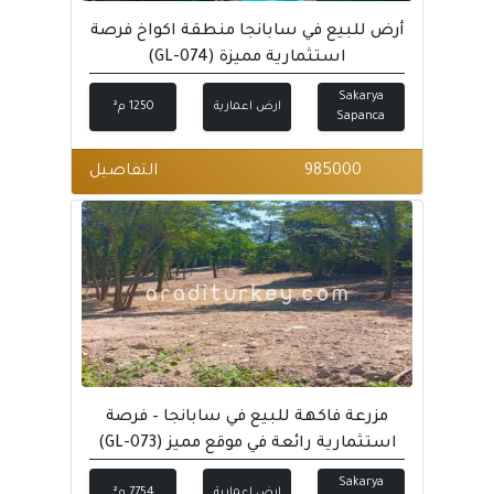
أرض للبيع في سابانجا منطقة اكواخ فرصة
استثمارية مميزة (GL-074)
Sakarya
ارض اعمارية
1250 م²
Sapanca
985000
التفاصيل
مزرعة فاكهة للبيع في سابانجا – فرصة
استثمارية رائعة في موقع مميز (GL-073)
Sakarya
ارض اعمارية
7754 م²