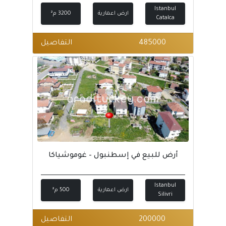
Istanbul
ارض اعمارية
3200 م²
Catalca
485000
التفاصيل
أرض للبيع في إسطنبول – غوموشياكا
Istanbul
ارض اعمارية
500 م²
Silivri
200000
التفاصيل