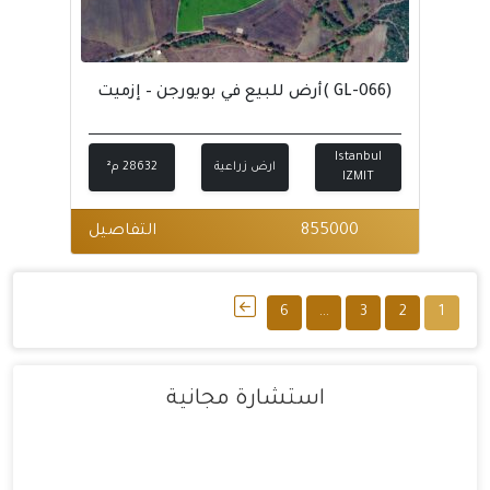
(GL-066 )أرض للبيع في بويورجن – إزميت
Istanbul
ارض زراعية
28632 م²
IZMIT
855000
التفاصيل
Posts
6
…
3
2
1
pagination
استشارة مجانية