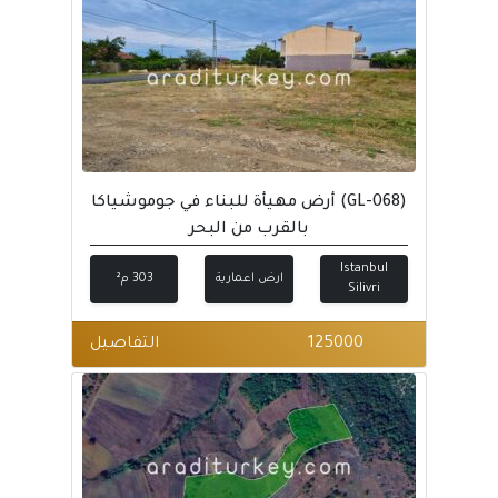
(GL-068) أرض مهيأة للبناء في جوموشياكا
بالقرب من البحر
Istanbul
ارض اعمارية
303 م²
Silivri
125000
التفاصيل