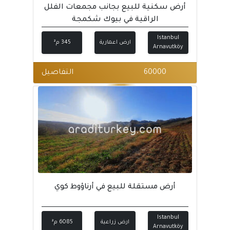
أرض سكنية للبيع بجانب مجمعات الفلل
الراقية في بيوك شكمجة
Istanbul
ارض اعمارية
345 م²
Arnavutköy
60000
التفاصيل
أرض مستقلة للبيع في أرناؤوط كوي
Istanbul
ارض زراعية
6085 م²
Arnavutköy