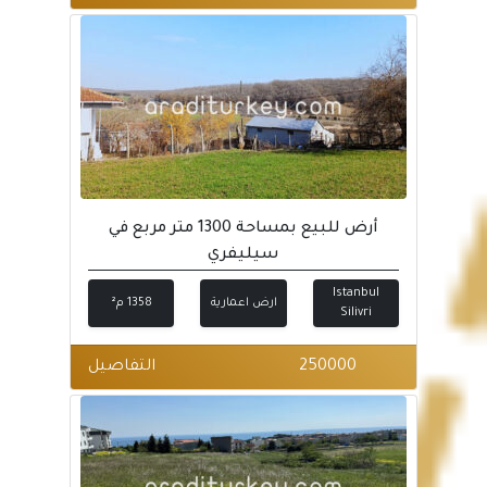
أرض للبيع بمساحة 1300 متر مربع في
سيليفري
Istanbul
ارض اعمارية
1358 م²
Silivri
250000
التفاصيل