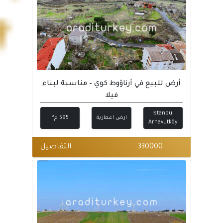
أرض للبيع في أرناؤوط كوي – مناسبة لبناء
فيلا
Istanbul
ارض اعمارية
595 م²
Arnavutköy
330000
التفاصيل