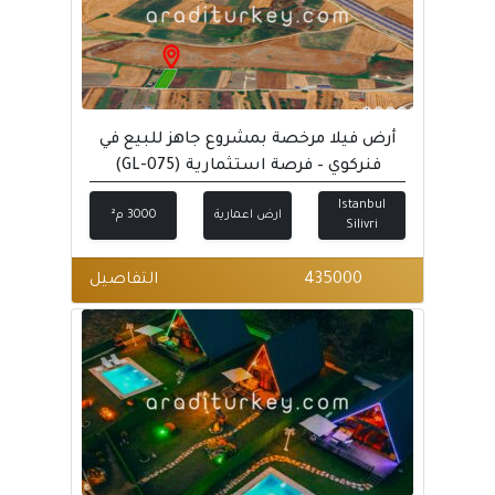
أرض فيلا مرخصة بمشروع جاهز للبيع في
فنركوي – فرصة استثمارية (GL-075)
Istanbul
ارض اعمارية
3000 م²
Silivri
435000
التفاصيل