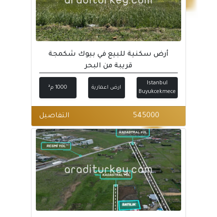
أرض سكنية للبيع في بيوك شكمجة
قريبة من البحر
Istanbul
ارض اعمارية
1000 م²
Buyukcekmece
545000
التفاصيل