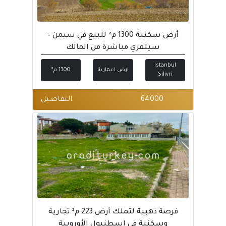
أرض سكنية 1300 م² للبيع في سيمن –
سيلفري مباشرة من المالك
Istanbul
ارض اعمارية
1300 م²
Silivri
64000
التفاصيل
فرصة ذهبية لتملك أرض 223 م² تجارية
وسكنية في إسطنبول الأوروبية