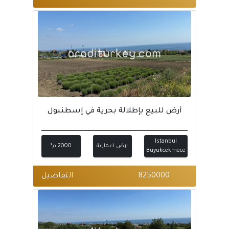
أرض للبيع بإطلالة بحرية في إسطنبول
Istanbul
ارض اعمارية
2000 م²
Buyukcekmece
8250000
التفاصيل