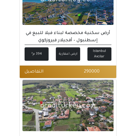
أرض سكنية مخصصة لبناء فيلا للبيع في
إسطنبول – أفجيلار فيروزكوي
Istanbul
ارض اعمارية
394 م²
Avcilar
290000
التفاصيل