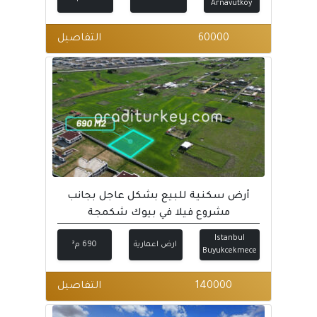
Arnavutköy
60000
التفاصيل
أرض سكنية للبيع بشكل عاجل بجانب
مشروع فيلا في بيوك شكمجة
Istanbul
ارض اعمارية
690 م²
Buyukcekmece
140000
التفاصيل