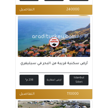
240000
التفاصيل
أرض سكنية قريبة من البحر في سيليفري
Istanbul
ارض اعمارية
238 م²
Silivri
110000
التفاصيل