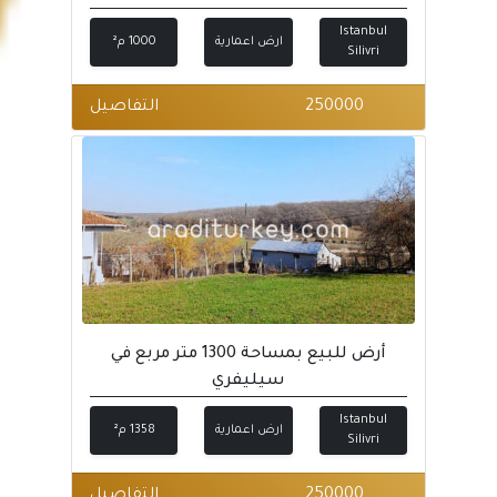
Istanbul
ارض اعمارية
1000 م²
Silivri
250000
التفاصيل
أرض للبيع بمساحة 1300 متر مربع في
سيليفري
Istanbul
ارض اعمارية
1358 م²
Silivri
250000
التفاصيل