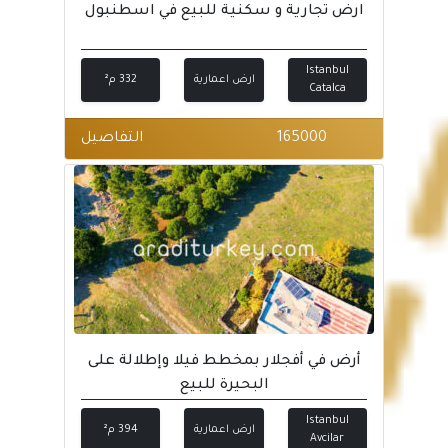
ارض تجارية و سكنية للبيع في اسطنبول
Istanbul
ارض اعمارية
332 م²
Catalca
165000
التفاصيل
أرض في أفجلار بمخطط فيلا وإطلالة على
البحيرة للبيع
Istanbul
ارض اعمارية
394 م²
Avcilar