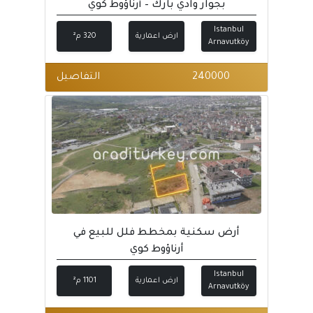
بجوار وادي بارك – أرناؤوط كوي
Istanbul
ارض اعمارية
320 م²
Arnavutköy
240000
التفاصيل
أرض سكنية بمخطط فلل للبيع في
أرناؤوط كوي
Istanbul
ارض اعمارية
1101 م²
Arnavutköy