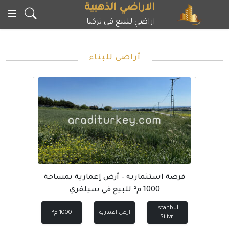
خطى
الاراضي الذهبية
لى
اراضي للبيع في تركيا
لمحتوى
أراضي للبناء
فرصة استثمارية – أرض إعمارية بمساحة
1000 م² للبيع في سيلفري
Istanbul
ارض اعمارية
1000 م²
Silivri