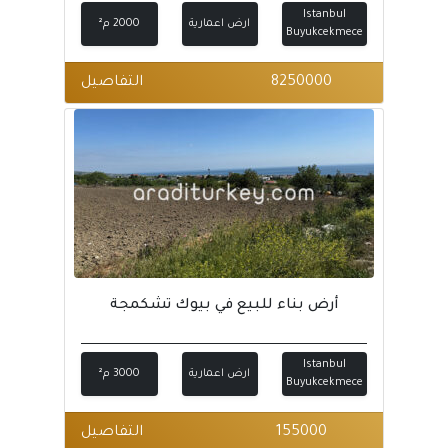
Istanbul
ارض اعمارية
2000 م²
Buyukcekmece
8250000
التفاصيل
أرض بناء للبيع في بيوك تشكمجة
Istanbul
ارض اعمارية
3000 م²
Buyukcekmece
155000
التفاصيل