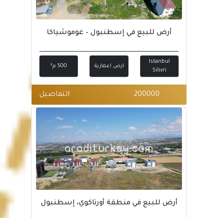
أرض للبيع في إسطنبول – غوموشياكا
Istanbul
ارض اعمارية
500 م²
Silivri
200000
التفاصيل
أرض للبيع في منطقة أورتاكوي، إسطنبول