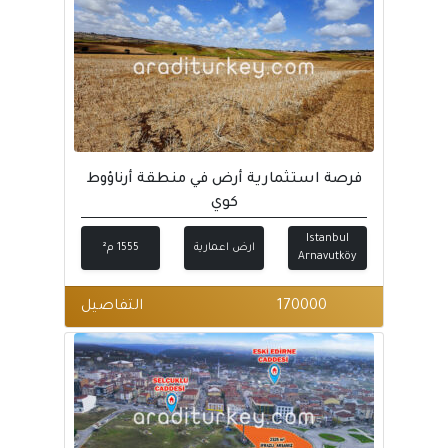
فرصة استثمارية أرض في منطقة أرناؤوط
كوي
Istanbul
ارض اعمارية
1555 م²
Arnavutköy
170000
التفاصيل