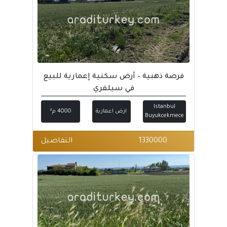
فرصة ذهبية – أرض سكنية إعمارية للبيع
في سيلفري
Istanbul
ارض اعمارية
4000 م²
Buyukcekmece
1330000
التفاصيل