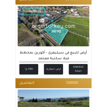
أرض للبيع في سيليفري – أكورين بمخطط
فيلا سكنية معتمد
Istanbul
ارض اعمارية
580 م²
Silivri
120000
التفاصيل