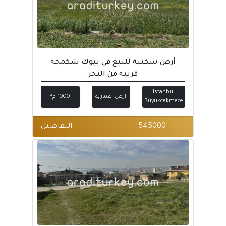
أرض سكنية للبيع في بيوك شكمجة
قريبة من البحر
Istanbul
ارض اعمارية
1000 م²
Buyukcekmece
545000
التفاصيل