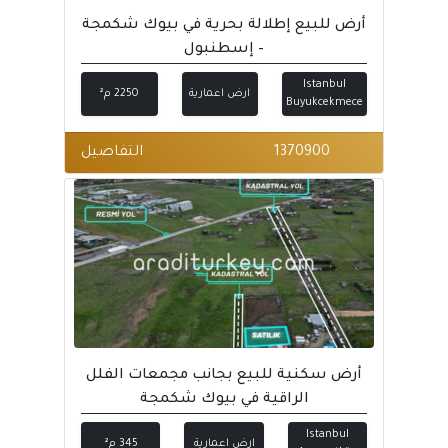
أرض للبيع إطلالة بحرية في بيوك شكمجة
– إسطنبول
Istanbul
ارض اعمارية
2250 م²
Buyukcekmece
1370900
التفاصيل
أرض سكنية للبيع بجانب مجمعات الفلل
الراقية في بيوك شكمجة
Istanbul
ارض اعمارية
345 م²