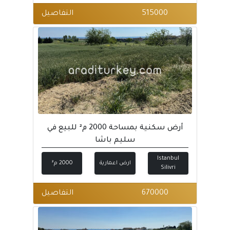
515000
التفاصيل
أرض سكنية بمساحة 2000 م² للبيع في
سليم باشا
Istanbul
ارض اعمارية
2000 م²
Silivri
670000
التفاصيل